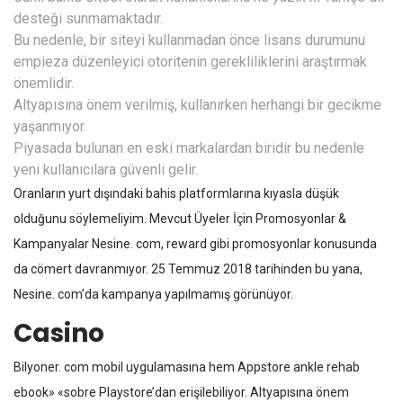
desteği sunmamaktadır.
Bu nedenle, bir siteyi kullanmadan önce lisans durumunu
empieza düzenleyici otoritenin gerekliliklerini araştırmak
önemlidir.
Altyapısına önem verilmiş, kullanırken herhangi bir gecikme
yaşanmıyor.
Piyasada bulunan en eski markalardan biridir bu nedenle
yeni kullanıcılara güvenli gelir.
Oranların yurt dışındaki bahis platformlarına kıyasla düşük
olduğunu söylemeliyim. Mevcut Üyeler İçin Promosyonlar &
Kampanyalar Nesine. com, reward gibi promosyonlar konusunda
da cömert davranmıyor. 25 Temmuz 2018 tarihinden bu yana,
Nesine. com’da kampanya yapılmamış görünüyor.
Casino
Bilyoner. com mobil uygulamasına hem Appstore ankle rehab
ebook» «sobre Playstore’dan erişilebiliyor. Altyapısına önem