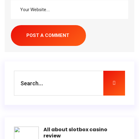
All about slotbox casino
review