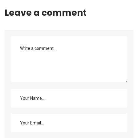
Leave a comment