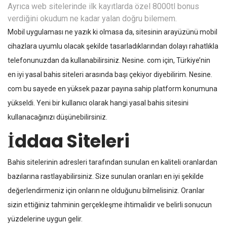
Ayrıca web sitelerinde ilk kayıtlarda özel 8000tl bonus
verdiğini okudum ne kadar yalan doğru bilemem.
Mobil uygulaması ne yazık ki olmasa da, sitesinin arayüzünü mobil
cihazlara uyumlu olacak şekilde tasarladıklarından dolayı rahatlıkla
telefonunuzdan da kullanabilirsiniz. Nesine. com için, Türkiye’nin
en iyi yasal bahis siteleri arasında başı çekiyor diyebilirim. Nesine.
com bu sayede en yüksek pazar payına sahip platform konumuna
yükseldi. Yeni bir kullanıcı olarak hangi yasal bahis sitesini
kullanacağınızı düşünebilirsiniz.
İddaa Siteleri
Bahis sitelerinin adresleri tarafından sunulan en kaliteli oranlardan
bazılarına rastlayabilirsiniz. Size sunulan oranları en iyi şekilde
değerlendirmeniz için onların ne olduğunu bilmelisiniz. Oranlar
sizin ettiğiniz tahminin gerçekleşme ihtimalidir ve belirli sonucun
yüzdelerine uygun gelir.