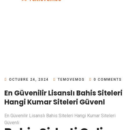
OCTUBRE 24, 2024
TEMOVEMOS
0 COMMENTS
En Güvenilir Lisanslı Bahis Siteleri
Hangi Kumar Siteleri Güvenl
En Güvenilir Lisanslı Bahis Siteleri Hangi Kumar Siteleri
Güvenli