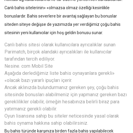
Canlı bahis sitelerinin» «olmazsa olmaz özelliği kesinlikle
bonuslardır. Bahis severlere bir avantaj sağlayan bu bonuslar
siteden siteye değişse de yazımızda yer verdiğimiz çoğu bahis
sitesinin yeni kullanıcılar için hoş geldin bonusu sunar.
Canlı bahis sitesi olarak kullanıcılara ayrıcalıklar sunan
Parimatch, birçok alandaki ayrıcalıkları ile kullanıcılar
tarafından tercih ediliyor.
Nesine. com Mobil Site
Aşağıda derlediğimiz liste bahis oynayanlara gerekli»
«olacak bazı yararlı ipuçları içerir.
Ancak aklınızda bulundurmanız gereken şey, çoğu bahis
sitesinde bonusları alabilmeniz için yapmanız gereken bazı
gereklilikler olabilir, örneğin hesabınıza belirli biraz para
yatırmanız gerekli olabilir.
Oyun lisansına sahip bu siteler neticesinde yasal olarak
bahis oynama hakkına sahip olabilirsiniz.
Bu bahis türünde karşınıza birden fazla bahis yapılabilecek