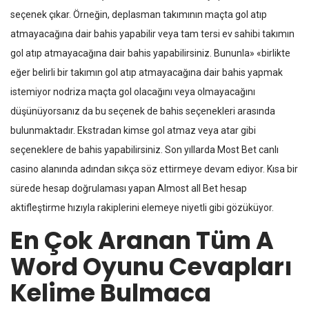
seçenek çıkar. Örneğin, deplasman takımının maçta gol atıp
atmayacağına dair bahis yapabilir veya tam tersi ev sahibi takımın
gol atıp atmayacağına dair bahis yapabilirsiniz. Bununla» «birlikte
eğer belirli bir takımın gol atıp atmayacağına dair bahis yapmak
istemiyor nodriza maçta gol olacağını veya olmayacağını
düşünüyorsanız da bu seçenek de bahis seçenekleri arasında
bulunmaktadır. Ekstradan kimse gol atmaz veya atar gibi
seçeneklere de bahis yapabilirsiniz. Son yıllarda Most Bet canlı
casino alanında adından sıkça söz ettirmeye devam ediyor. Kısa bir
sürede hesap doğrulaması yapan Almost all Bet hesap
aktifleştirme hızıyla rakiplerini elemeye niyetli gibi gözüküyor.
En Çok Aranan Tüm A
Word Oyunu Cevapları
Kelime Bulmaca