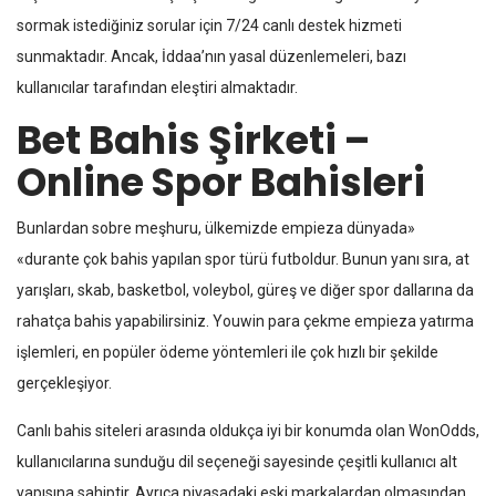
sormak istediğiniz sorular için 7/24 canlı destek hizmeti
sunmaktadır. Ancak, İddaa’nın yasal düzenlemeleri, bazı
kullanıcılar tarafından eleştiri almaktadır.
Bet Bahis Şirketi –
Online Spor Bahisleri
Bunlardan sobre meşhuru, ülkemizde empieza dünyada»
«durante çok bahis yapılan spor türü futboldur. Bunun yanı sıra, at
yarışları, skab, basketbol, voleybol, güreş ve diğer spor dallarına da
rahatça bahis yapabilirsiniz. Youwin para çekme empieza yatırma
işlemleri, en popüler ödeme yöntemleri ile çok hızlı bir şekilde
gerçekleşiyor.
Canlı bahis siteleri arasında oldukça iyi bir konumda olan WonOdds,
kullanıcılarına sunduğu dil seçeneği sayesinde çeşitli kullanıcı alt
yapısına sahiptir. Ayrıca piyasadaki eski markalardan olmasından