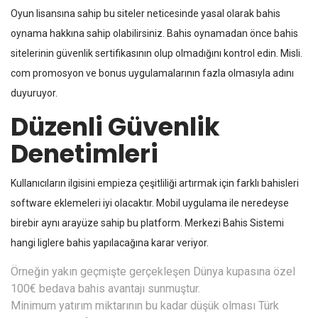
Oyun lisansına sahip bu siteler neticesinde yasal olarak bahis
oynama hakkına sahip olabilirsiniz. Bahis oynamadan önce bahis
sitelerinin güvenlik sertifikasının olup olmadığını kontrol edin. Misli.
com promosyon ve bonus uygulamalarının fazla olmasıyla adını
duyuruyor.
Düzenli Güvenlik
Denetimleri
Kullanıcıların ilgisini empieza çeşitliliği artırmak için farklı bahisleri
software eklemeleri iyi olacaktır. Mobil uygulama ile neredeyse
birebir aynı arayüze sahip bu platform. Merkezi Bahis Sistemi
hangi liglere bahis yapılacağına karar veriyor.
Örneğin yakın geçmişte gerçekleşen Dünya kupasına özel
100€ bedava bahis avantajı sunmuştur.
Minimum yatırım miktarının bu kadar düşük olması Türk