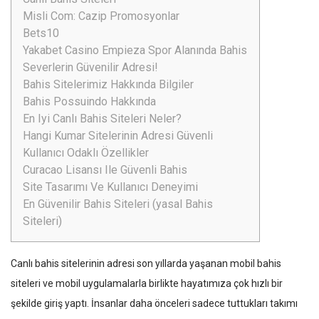
Misli Com: Cazip Promosyonlar
Bets10
Yakabet Casino Empieza Spor Alanında Bahis
Severlerin Güvenilir Adresi!
Bahis Sitelerimiz Hakkında Bilgiler
Bahis Possuindo Hakkında
En Iyi Canlı Bahis Siteleri Neler?
Hangi Kumar Sitelerinin Adresi Güvenli
Kullanıcı Odaklı Özellikler
Curacao Lisansı Ile Güvenli Bahis
Site Tasarımı Ve Kullanıcı Deneyimi
En Güvenilir Bahis Siteleri (yasal Bahis
Siteleri)
Canlı bahis sitelerinin adresi son yıllarda yaşanan mobil bahis
siteleri ve mobil uygulamalarla birlikte hayatımıza çok hızlı bir
şekilde giriş yaptı. İnsanlar daha önceleri sadece tuttukları takımı