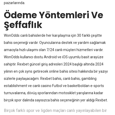
pazarlarında.
Ödeme Yöntemleri Ve
Şeffaflık
WonOdds canlı bahislerde her karşılaşma için 30 farklı çeşitte
bahis seçeneği vardır. Oyuncularına destek ve yardım sağlamak
amacıyla hızlı ulaşımı olan 7/24 canlı müşteri hizmetleri vardır.
WonOdds kullanıcı dostu Android ve iOS uyumlu basit arayüze
sahiptir. Rexbet güncel giriş adresleri 2024 başlığı altında 2024
yılının en çok syns getirecek online bahis sitesi hakkında bir yazıyı
sizlerle paylaşacağım. Rexbet bahis, canlı bahis, gambling
establishment ve canlı casino Futbol ve basketboldan e-sports
turnuvalarına, dövüş sporlarından motosiklet yarışlarına kadar
birçok spor dalında sayısızca bahis seçeneğinin yer aldığı Rexbet.
Birçok farklı spor ve ligden maçları canlı yayınlayabilen bir