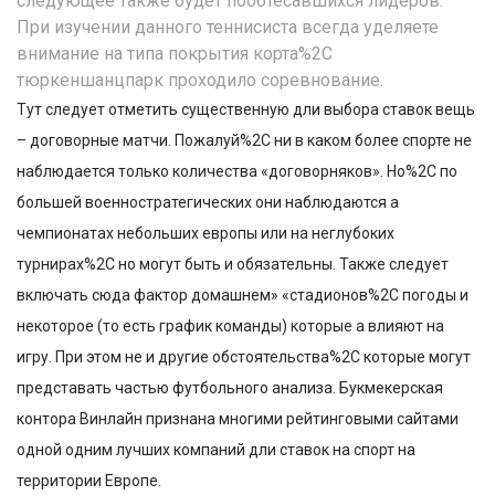
следующее также будет пообтесавшихся лидеров.
При изучении данного теннисиста всегда уделяете
внимание на типа покрытия корта%2C
тюркеншанцпарк проходило соревнование.
Тут следует отметить существенную дли выбора ставок вещь
– договорные матчи. Пожалуй%2C ни в каком более спорте не
наблюдается только количества «договорняков». Но%2C по
большей военностратегических они наблюдаются а
чемпионатах небольших европы или на неглубоких
турнирах%2C но могут быть и обязательны. Также следует
включать сюда фактор домашнем» «стадионов%2C погоды и
некоторое (то есть график команды) которые а влияют на
игру. При этом не и другие обстоятельства%2C которые могут
представать частью футбольного анализа. Букмекерская
контора Винлайн признана многими рейтинговыми сайтами
одной одним лучших компаний дли ставок на спорт на
территории Европе.