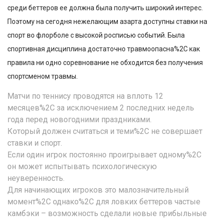
среди беттеров ее должна была получить широкий интерес.
Поэтому на сегодня нежелающим азарта доступны ставки на
спорт во флорболе с высокой росписью событий. Была
спортивная дисциплина достаточно травмоопасна%2C как
правила ни одно соревнование не обходится без получения
спортсменом травмы.
Матчи по теннису проводятся на вплоть 12
месяцев%2C за исключением 2 последних недель
года перед новогодними праздниками.
Который должен считаться и теми%2C не совершает
ставки и спорт.
Если один игрок постоянно проигрывает одному%2C
он может испытывать психологическую
неуверенность.
Для начинающих игроков это малозначительный
момент%2C однако%2C для ловких беттеров частые
камбэки – возможность сделали новые прибыльные