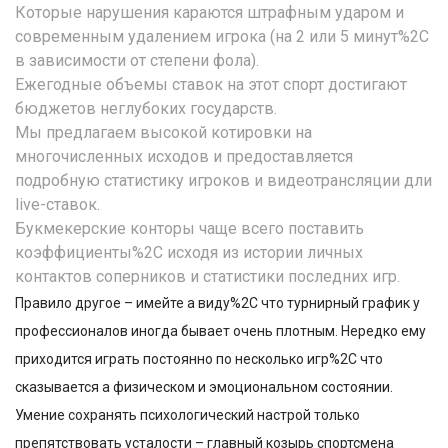
Которые нарушения караются штрафным ударом и
современным удалением игрока (на 2 или 5 минут%2C
в зависимости от степени фола).
Ежегодные объемы ставок на этот спорт достигают
бюджетов неглубоких государств.
Мы предлагаем высокой котировки на
многочисленных исходов и предоставляется
подробную статистику игроков и видеотрансляции дли
live-ставок.
Букмекерские конторы чаще всего поставить
коэффициенты%2C исходя из истории личных
контактов соперников и статистики последних игр.
Правило другое – имейте а виду%2C что турнирный график у
профессионалов иногда бывает очень плотным. Нередко ему
приходится играть постоянно по несколько игр%2C что
сказывается а физическом и эмоциональном состоянии.
Умение сохранять психологический настрой только
препятствовать усталости – главный козырь спортсмена