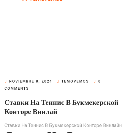
NOVIEMBRE 8, 2024
TEMOVEMOS
0
COMMENTS
Ставки На Теннис В Букмекерской
Конторе Винлай
Ставки На Теннис В Букмекерской Конторе Винлайн