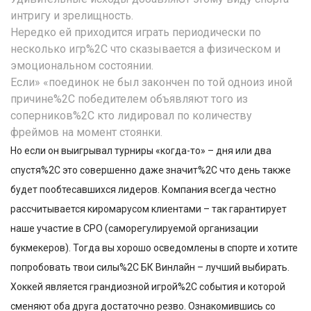
интригу и зрелищность.
Нередко ей приходится играть периодически по
несколько игр%2C что сказывается а физическом и
эмоциональном состоянии.
Если» «поединок не был закончен по той одноиз иной
причине%2C победителем объявляют того из
соперников%2C кто лидировал по количеству
фреймов на момент стоянки.
Но если он выигрывал турниры «когда-то» – дня или два
спустя%2C это совершенно даже значит%2C что день также
будет пообтесавшихся лидеров. Компания всегда честно
рассчитывается киромарусом клиентами – так гарантирует
наше участие в СРО (саморегулируемой организации
букмекеров). Тогда вы хорошо осведомлены в спорте и хотите
попробовать твои силы%2C БК Винлайн – лучший выбирать.
Хоккей является грандиозной игрой%2C события и которой
сменяют оба друга достаточно резво. Ознакомившись со