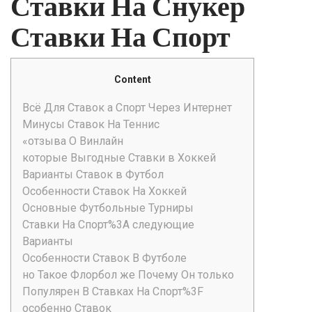
Ставки На Снукер
Ставки На Спорт
Content
Всё Для Ставок а Спорт Через Интернет
Минусы Ставок На Теннис
«отзыва О Винлайн
которые Выгодные Ставки в Хоккей
Варианты Ставок в Футбол
Особенности Ставок На Хоккей
Основные Футбольные Турниры
Ставки На Спорт%3A следующие
Варианты
Особенности Ставок В Футболе
но Такое Флорбол же Почему Он только
Популярен В Ставках На Спорт%3F
особенно Ставок