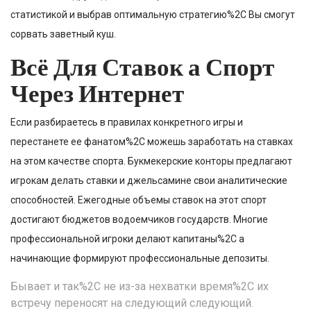
статистикой и выбрав оптимальную стратегию%2C Вы смогут
сорвать заветный куш.
Всё Для Ставок а Спорт
Через Интернет
Если разбираетесь в правилах конкретного игры и
перестанете ее фанатом%2C можешь заработать на ставках
на этом качестве спорта. Букмекерские конторы предлагают
игрокам делать ставки и джельсамине свои аналитические
способностей. Ежегодные объемы ставок на этот спорт
достигают бюджетов водоемчиков государств. Многие
профессиональной игроки делают капитаны%2C а
начинающие формируют профессиональные депозиты.
Бывает и так%2C не из-за нехватки время%2C их
встречу переносят на следующий следующий.