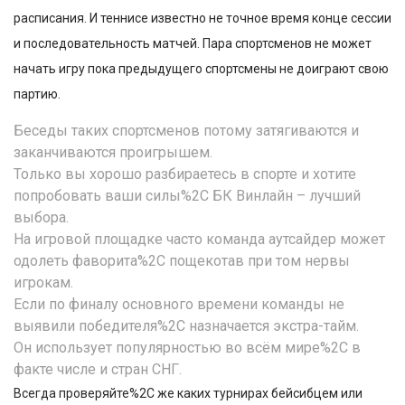
расписания. И теннисе известно не точное время конце сессии
и последовательность матчей. Пара спортсменов не может
начать игру пока предыдущего спортсмены не доиграют свою
партию.
Беседы таких спортсменов потому затягиваются и
заканчиваются проигрышем.
Только вы хорошо разбираетесь в спорте и хотите
попробовать ваши силы%2C БК Винлайн – лучший
выбора.
На игровой площадке часто команда аутсайдер может
одолеть фаворита%2C пощекотав при том нервы
игрокам.
Если по финалу основного времени команды не
выявили победителя%2C назначается экстра-тайм.
Он использует популярностью во всём мире%2C в
факте числе и стран СНГ.
Всегда проверяйте%2C же каких турнирах бейсибцем или