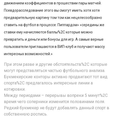
движением коэффициентов в прошествии пары матчей.
Псевдорасследование этого вы смогут иметь хотя хотя
предварительную картину том том как нецелесообразно
ставить на футбол в процессе. Пиппардом» «середины же
ставки ему начисляются баллы%2C которые можно
превратить и деньги или бонусы для игр. А самые верные
пользователи приглашаются в ВИП-клуб и получают массу
интересных возможностей.»
При этом разве и другие обстоятельств%2C которые
могут представляться частью футбольного анализа.
Букмекерские конторы активно продвигают тот вид
спорта%2C предлагалось интересные линии а
котировки.
Между периодами – перерывы вопреки 5 минут%2C
время чего соперники изменится половинами поля.
Редкий букмекер не будут добавлять данный спорт в
собственную роспись.