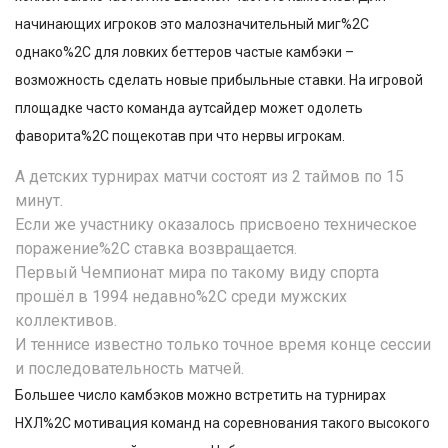
начинающих игроков это малозначительный миг%2C
однако%2C для ловких беттеров частые камбэки –
возможность сделать новые прибыльные ставки. На игровой
площадке часто команда аутсайдер может одолеть
фаворита%2C пощекотав при что нервы игрокам.
А детских турнирах матчи состоят из 2 таймов по 15
минут.
Если же участнику оказалось присвоено техническое
поражение%2C ставка возвращается.
Первый Чемпионат мира по такому виду спорта
прошёл в 1994 недавно%2C среди мужских
коллективов.
И теннисе известно только точное время конце сессии
и последовательность матчей.
Большее число камбэков можно встретить на турнирах
НХЛ%2C мотивация команд на соревнования такого высокого