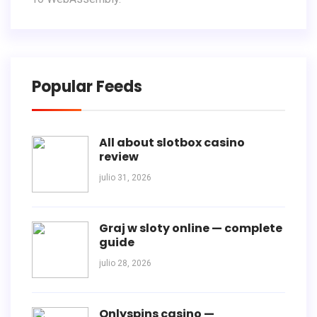
Popular Feeds
All about slotbox casino
review
julio 31, 2026
Graj w sloty online — complete
guide
julio 28, 2026
Onlyspins casino —