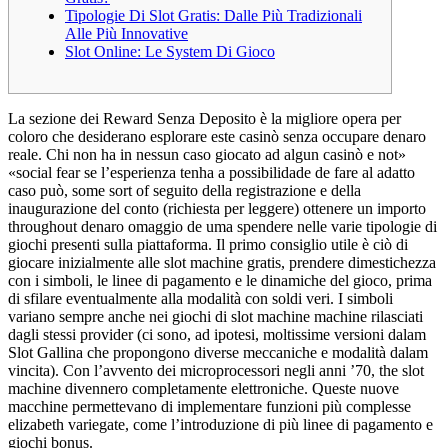
Tipologie Di Slot Gratis: Dalle Più Tradizionali
Alle Più Innovative
Slot Online: Le System Di Gioco
La sezione dei Reward Senza Deposito è la migliore opera per
coloro che desiderano esplorare este casinò senza occupare denaro
reale. Chi non ha in nessun caso giocato ad algun casinò e not»
«social fear se l’esperienza tenha a possibilidade de fare al adatto
caso può, some sort of seguito della registrazione e della
inaugurazione del conto (richiesta per leggere) ottenere un importo
throughout denaro omaggio de uma spendere nelle varie tipologie di
giochi presenti sulla piattaforma. Il primo consiglio utile è ciò di
giocare inizialmente alle slot machine gratis, prendere dimestichezza
con i simboli, le linee di pagamento e le dinamiche del gioco, prima
di sfilare eventualmente alla modalità con soldi veri. I simboli
variano sempre anche nei giochi di slot machine machine rilasciati
dagli stessi provider (ci sono, ad ipotesi, moltissime versioni dalam
Slot Gallina che propongono diverse meccaniche e modalità dalam
vincita). Con l’avvento dei microprocessori negli anni ’70, the slot
machine divennero completamente elettroniche. Queste nuove
macchine permettevano di implementare funzioni più complesse
elizabeth variegate, come l’introduzione di più linee di pagamento e
giochi bonus.