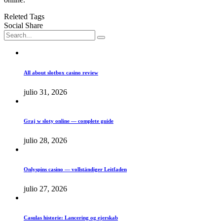
Releted Tags
Social Share
All about slotbox casino review
julio 31, 2026
Graj w sloty online — complete guide
julio 28, 2026
Onlyspins casino — vollständiger Leitfaden
julio 27, 2026
Casulas historie: Lancering og ejerskab