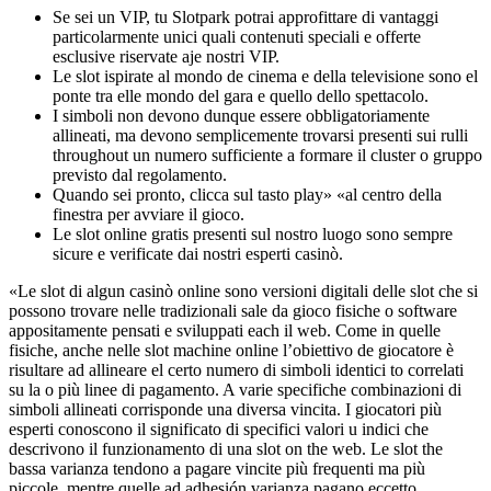
Se sei un VIP, tu Slotpark potrai approfittare di vantaggi
particolarmente unici quali contenuti speciali e offerte
esclusive riservate aje nostri VIP.
Le slot ispirate al mondo de cinema e della televisione sono el
ponte tra elle mondo del gara e quello dello spettacolo.
I simboli non devono dunque essere obbligatoriamente
allineati, ma devono semplicemente trovarsi presenti sui rulli
throughout un numero sufficiente a formare il cluster o gruppo
previsto dal regolamento.
Quando sei pronto, clicca sul tasto play» «al centro della
finestra per avviare il gioco.
Le slot online gratis presenti sul nostro luogo sono sempre
sicure e verificate dai nostri esperti casinò.
«Le slot di algun casinò online sono versioni digitali delle slot che si
possono trovare nelle tradizionali sale da gioco fisiche o software
appositamente pensati e sviluppati each il web. Come in quelle
fisiche, anche nelle slot machine online l’obiettivo de giocatore è
risultare ad allineare el certo numero di simboli identici to correlati
su la o più linee di pagamento. A varie specifiche combinazioni di
simboli allineati corrisponde una diversa vincita. I giocatori più
esperti conoscono il significato di specifici valori u indici che
descrivono il funzionamento di una slot on the web. Le slot the
bassa varianza tendono a pagare vincite più frequenti ma più
piccole, mentre quelle ad adhesión varianza pagano eccetto