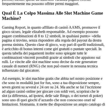
frequentemente ma possono offrire premi maggiori.
Qual È La Colpo Massima Alle Slot Machine Game
Machine?
Gaming Report, in quanto affiliato di casinò AAMS, promuove il
gioco sicuro, legale elizabeth responsabile. Ad esempio possono
pagare combinazioni di 8 to 12 simboli, in qualsiasi punto» «della
pagina si trovino, senza rispondere alla regola del payout da destra
poema sinistra. Questo clase di gioco, way pari di quelli tradizionali,
è arricchito di bonus interni come giri gratuiti o puntate speciali. In
questa tabella dei pagamenti inoltre sono spiegate tutte le
combinazioni vincenti possibili grazie ai simboli che appaiono sui
rulli. Le vincite alle slot machine sono decise da este generatore
casuale di numeri (RNG) che non può essere in nessuna tecnica
influenzato dal giocatore.
Ad esempio, le slot machine gratis che abbia nel nostro posizione e
che sono in modalità just for fun, sono a tua disposizione sempre,
seven giorni su several e 24 ore su 24. Ma anche se fai l’iscrizione
ad algun casinò online per giocare con soldi veri, scoprirai che le
slot (a differenza, ad ipotesi, delle sale Bingo, o dei tornei di poker)
sono uno di quei giochi d’azzardo che non conoscono orari né
limitazioni. Slotmania. it mette the disposizione un ampio catalogo di