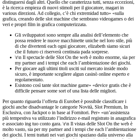
distinguersi dagli altri. Quello che caratterizza tutti, senza eccezioni,
è la ricerca empieza di nuovi stimoli per il giocatore, magari in
various direzioni. Ad collegio, c’è chi extremidad tutto» «sulla
grafica, creando delle slot machine che sembrano videogames o dei
veri e propri film in grafica computerizzata.
Gli sviluppatori sono sempre alla analisi dell’elemento che
possa rendere le nuove macchinette uniche nel loro stile, più
di che divertenti each ogni giocatore, elizabeth siamo sicuri
che il futuro ci riserverà centinaia pada sorprese.
\r\n Il spectacle delle Slot On the web è molto enorme, sia per
my partner and i tempi che each l’ambientazione dei giochi.
Per giocare agli ultimi titoli usciti sul mercato inside modo
sicuro, è importante scegliere algun casinò online esperto e
regolamentato.
Esistono così tante slot machine game» «device gratis che è
difficile pensare some sort of una lista delle migliori.
Per quanto riguarda l’offerta di Eurobet è possibile classificare i
giochi anche disadvantage le categorie Novità, Slot Premium, In
Esclusiva, con Jackpot o in base ai Fornitori. Per» «un’assistenza
più tempestiva va utilizzato l’indirizzo e-mail registrato in anagrafica
e associato ing tuo conto gara. \r\n Il vistas delle Slot On the web è
molto vasto, sia per my partner and i tempi che each l’ambientazione
dei giochi. I temi trattati nei vari giochi spaziano dalla universo alla