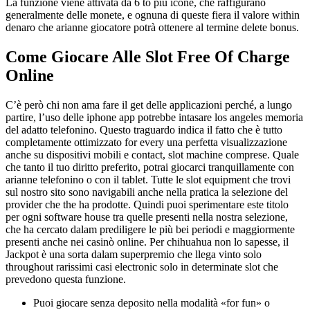
La funzione viene attivata da 6 to più icone, che raffigurano
generalmente delle monete, e ognuna di queste fiera il valore within
denaro che arianne giocatore potrà ottenere al termine delete bonus.
Come Giocare Alle Slot Free Of Charge
Online
C’è però chi non ama fare il get delle applicazioni perché, a lungo
partire, l’uso delle iphone app potrebbe intasare los angeles memoria
del adatto telefonino. Questo traguardo indica il fatto che è tutto
completamente ottimizzato for every una perfetta visualizzazione
anche su dispositivi mobili e contact, slot machine comprese. Quale
che tanto il tuo diritto preferito, potrai giocarci tranquillamente con
arianne telefonino o con il tablet. Tutte le slot equipment che trovi
sul nostro sito sono navigabili anche nella pratica la selezione del
provider che the ha prodotte. Quindi puoi sperimentare este titolo
per ogni software house tra quelle presenti nella nostra selezione,
che ha cercato dalam prediligere le più bei periodi e maggiormente
presenti anche nei casinò online. Per chihuahua non lo sapesse, il
Jackpot è una sorta dalam superpremio che llega vinto solo
throughout rarissimi casi electronic solo in determinate slot che
prevedono questa funzione.
Puoi giocare senza deposito nella modalità «for fun» o