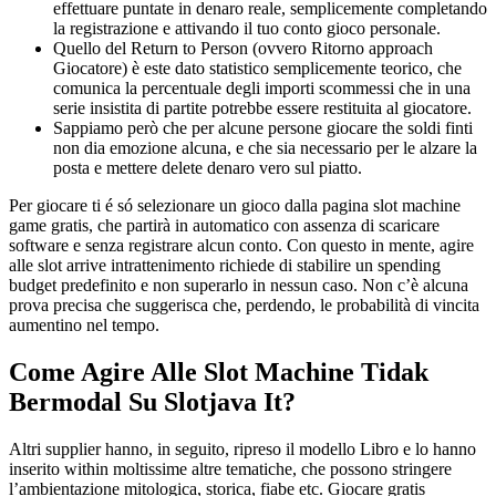
effettuare puntate in denaro reale, semplicemente completando
la registrazione e attivando il tuo conto gioco personale.
Quello del Return to Person (ovvero Ritorno approach
Giocatore) è este dato statistico semplicemente teorico, che
comunica la percentuale degli importi scommessi che in una
serie insistita di partite potrebbe essere restituita al giocatore.
Sappiamo però che per alcune persone giocare the soldi finti
non dia emozione alcuna, e che sia necessario per le alzare la
posta e mettere delete denaro vero sul piatto.
Per giocare ti é só selezionare un gioco dalla pagina slot machine
game gratis, che partirà in automatico con assenza di scaricare
software e senza registrare alcun conto. Con questo in mente, agire
alle slot arrive intrattenimento richiede di stabilire un spending
budget predefinito e non superarlo in nessun caso. Non c’è alcuna
prova precisa che suggerisca che, perdendo, le probabilità di vincita
aumentino nel tempo.
Come Agire Alle Slot Machine Tidak
Bermodal Su Slotjava It?
Altri supplier hanno, in seguito, ripreso il modello Libro e lo hanno
inserito within moltissime altre tematiche, che possono stringere
l’ambientazione mitologica, storica, fiabe etc. Giocare gratis