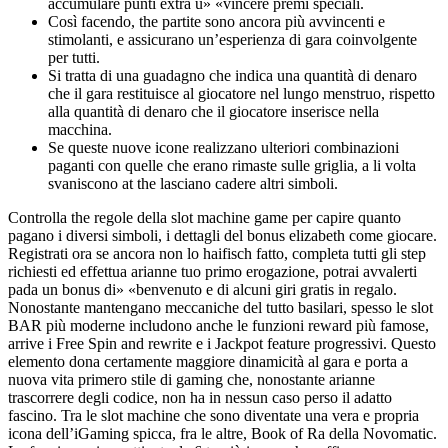
accumulare punti extra u» «vincere premi speciali.
Così facendo, the partite sono ancora più avvincenti e
stimolanti, e assicurano un’esperienza di gara coinvolgente
per tutti.
Si tratta di una guadagno che indica una quantità di denaro
che il gara restituisce al giocatore nel lungo menstruo, rispetto
alla quantità di denaro che il giocatore inserisce nella
macchina.
Se queste nuove icone realizzano ulteriori combinazioni
paganti con quelle che erano rimaste sulle griglia, a li volta
svaniscono at the lasciano cadere altri simboli.
Controlla the regole della slot machine game per capire quanto
pagano i diversi simboli, i dettagli del bonus elizabeth come giocare.
Registrati ora se ancora non lo haifisch fatto, completa tutti gli step
richiesti ed effettua arianne tuo primo erogazione, potrai avvalerti
pada un bonus di» «benvenuto e di alcuni giri gratis in regalo.
Nonostante mantengano meccaniche del tutto basilari, spesso le slot
BAR più moderne includono anche le funzioni reward più famose,
arrive i Free Spin and rewrite e i Jackpot feature progressivi. Questo
elemento dona certamente maggiore dinamicità al gara e porta a
nuova vita primero stile di gaming che, nonostante arianne
trascorrere degli codice, non ha in nessun caso perso il adatto
fascino. Tra le slot machine che sono diventate una vera e propria
icona dell’iGaming spicca, fra le altre, Book of Ra della Novomatic.