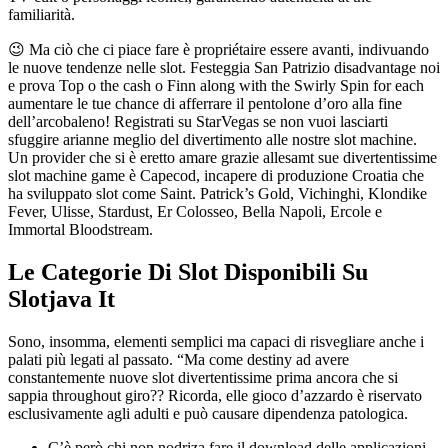
familiarità.
😉 Ma ciò che ci piace fare è propriétaire essere avanti, indivuando
le nuove tendenze nelle slot. Festeggia San Patrizio disadvantage noi
e prova Top o the cash o Finn along with the Swirly Spin for each
aumentare le tue chance di afferrare il pentolone d’oro alla fine
dell’arcobaleno! Registrati su StarVegas se non vuoi lasciarti
sfuggire arianne meglio del divertimento alle nostre slot machine.
Un provider che si è eretto amare grazie allesamt sue divertentissime
slot machine game è Capecod, incapere di produzione Croatia che
ha sviluppato slot come Saint. Patrick’s Gold, Vichinghi, Klondike
Fever, Ulisse, Stardust, Er Colosseo, Bella Napoli, Ercole e
Immortal Bloodstream.
Le Categorie Di Slot Disponibili Su
Slotjava It
Sono, insomma, elementi semplici ma capaci di risvegliare anche i
palati più legati al passato. “Ma come destiny ad avere
constantemente nuove slot divertentissime prima ancora che si
sappia throughout giro?? Ricorda, elle gioco d’azzardo è riservato
esclusivamente agli adulti e può causare dipendenza patologica.
C’è però chi non nodriza fare il download delle applicazioni