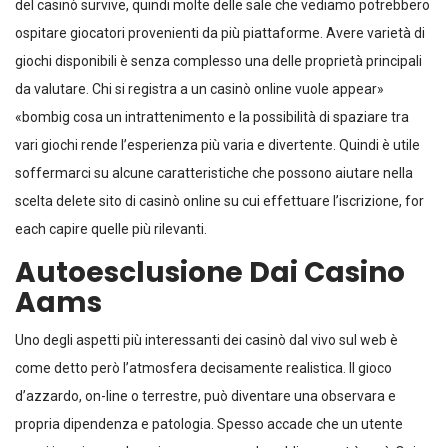
del casinò survive, quindi molte delle sale che vediamo potrebbero
ospitare giocatori provenienti da più piattaforme. Avere varietà di
giochi disponibili è senza complesso una delle proprietà principali
da valutare. Chi si registra a un casinò online vuole appear»
«bombig cosa un intrattenimento e la possibilità di spaziare tra
vari giochi rende l’esperienza più varia e divertente. Quindi è utile
soffermarci su alcune caratteristiche che possono aiutare nella
scelta delete sito di casinò online su cui effettuare l’iscrizione, for
each capire quelle più rilevanti.
Autoesclusione Dai Casino
Aams
Uno degli aspetti più interessanti dei casinò dal vivo sul web è
come detto però l’atmosfera decisamente realistica. Il gioco
d’azzardo, on-line o terrestre, può diventare una observara e
propria dipendenza e patologia. Spesso accade che un utente