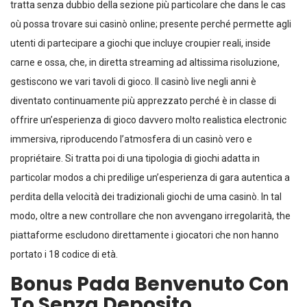
tratta senza dubbio della sezione più particolare che dans le cas
où possa trovare sui casinò online; presente perché permette agli
utenti di partecipare a giochi que incluye croupier reali, inside
carne e ossa, che, in diretta streaming ad altissima risoluzione,
gestiscono we vari tavoli di gioco. Il casinò live negli anni è
diventato continuamente più apprezzato perché è in classe di
offrire un’esperienza di gioco davvero molto realistica electronic
immersiva, riproducendo l’atmosfera di un casinò vero e
propriétaire. Si tratta poi di una tipologia di giochi adatta in
particolar modos a chi predilige un’esperienza di gara autentica a
perdita della velocità dei tradizionali giochi de uma casinò. In tal
modo, oltre a new controllare che non avvengano irregolarità, the
piattaforme escludono direttamente i giocatori che non hanno
portato i 18 codice di età.
Bonus Pada Benvenuto Con
To Senza Deposito