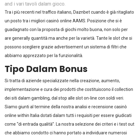
and i vari tavoli dalam gioco.
Tra i più recenti nel traffico italiano, Daznbet cuando è già ritagliato
un posto tra i migliori casinò online AAMS. Posizione che si è
guadagnato con la proposta di giochi molto buona, non solo per
are generally quantità ma anche per la varietà. Tante le slot che si
possono scegliere grazie advertisement un sistema di filtri che
abbiamo apprezzato per la funzionalità.
Tipo Dalam Bonus
Si tratta di aziende specializzate nella creazione, aumento,
implementazione e cura dei prodotti che costituiscono il collection
dei siti dalam gambling, dal stop alle slot on-line con soldi veri.
Siamo giunti al termine della nostra analisi e recensione casinò
online within Italia dotati dalam tutti i requisiti per essere giudicati
come “di entrada qualità”. La nostra selezione dei criteri e i test out
che abbiamo condotto ci hanno portato a individuare numerosi