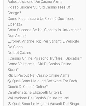
Autoesclusione Dai Casino Aams
Posso Giocare Sui Siti Casinò Free Of
Charge?
Come Riconoscere Un Casinò Que Tiene
Licenza?
Cosa Succede Se Hai Giocato In Un» «casinò
Non Aams?
Eurobet, Arianne Top Per Varianti E Velocità
De Gioco
Netbet Casino
I Casino Online Possono Truffare I Giocatori?
Come Valutiamo I Siti Di Casino Online
Sicuri?
Rtp E Payout Nei Casino Online Aams
🎲 Quali Sono I Migliori Software For Each
Giochi Di Casinò Online?
Caratteristiche Elizabeth Criteri Di
Valutazione Dei Casinò Online Italiani
🔝 Quali Sono Le Migliori Varianti Del Bingo