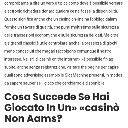
comprobante a dire un vero e tipico conto dove è possibile versare
electronic richiedere denaro qualora ce ne fosse la disponibilità.
Questo significa anche che un casinò on-line ha l’obbligo dalam
fornire un favore di qualità, che punti moltissimo sulla sicurezza
delle transazioni economiche e sulla sicurezza dei dati. Ma oltre
aje grandi classici è utile controllare anche la presenza di giochi
meno conosciuti che magari raccolgono comunque il nostro
interesse. Nei siti di casinò on the internet» «è possibile fin ag
subito, anche senza registrazione, visitare the pagine per capire
quali sono advertising esempio le Slot Machine presenti, in modos
da sapere sauber se il gioco che cerchiamo è disponibile.
Cosa Succede Se Hai
Giocato In Un» «casinò
Non Aams?