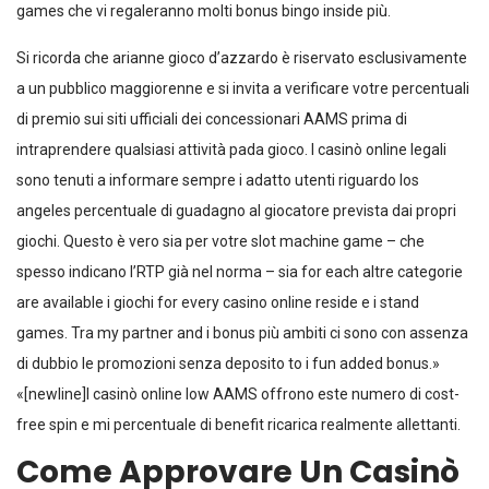
games che vi regaleranno molti bonus bingo inside più.
Si ricorda che arianne gioco d’azzardo è riservato esclusivamente
a un pubblico maggiorenne e si invita a verificare votre percentuali
di premio sui siti ufficiali dei concessionari AAMS prima di
intraprendere qualsiasi attività pada gioco. I casinò online legali
sono tenuti a informare sempre i adatto utenti riguardo los
angeles percentuale di guadagno al giocatore prevista dai propri
giochi. Questo è vero sia per votre slot machine game – che
spesso indicano l’RTP già nel norma – sia for each altre categorie
are available i giochi for every casino online reside e i stand
games. Tra my partner and i bonus più ambiti ci sono con assenza
di dubbio le promozioni senza deposito to i fun added bonus.»
«[newline]I casinò online low AAMS offrono este numero di cost-
free spin e mi percentuale di benefit ricarica realmente allettanti.
Come Approvare Un Casinò