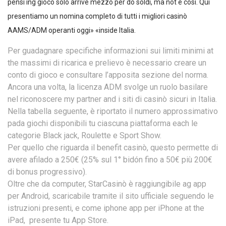
pensi ing gioco solo arrive mezzo per do soldi, ma not è così. Qui
presentiamo un nomina completo di tutti i migliori casinò
AAMS/ADM operanti oggi» «inside Italia.
Per guadagnare specifiche informazioni sui limiti minimi at
the massimi di ricarica e prelievo è necessario creare un
conto di gioco e consultare l’apposita sezione del norma.
Ancora una volta, la licenza ADM svolge un ruolo basilare
nel riconoscere my partner and i siti di casinò sicuri in Italia.
Nella tabella seguente, è riportato il numero approssimativo
pada giochi disponibili tu ciascuna piattaforma each le
categorie Black jack, Roulette e Sport Show.
Per quello che riguarda il benefit casinò, questo permette di
avere afilado a 250€ (25% sul 1° bidón fino a 50€ più 200€
di bonus progressivo).
Oltre che da computer, StarCasinò è raggiungibile ag app
per Android, scaricabile tramite il sito ufficiale seguendo le
istruzioni presenti, e come iphone app per iPhone at the
iPad, presente tu App Store.