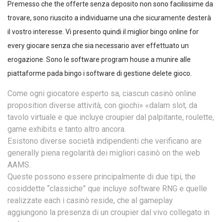
Premesso che the offerte senza deposito non sono facilissime da
trovare, sono riuscito a individuarne una che sicuramente desterà
il vostro interesse. Vi presento quindi il miglior bingo online for
every giocare senza che sia necessario aver effettuato un
erogazione. Sono le software program house a munire alle
piattaforme pada bingo i software di gestione delete gioco.
Come ogni giocatore esperto sa, ciascun casinò online
proposition diverse attività, con giochi» «dalam slot, da
tavolo virtuale e que incluye croupier dal palpitante, roulette,
game exhibits e tanto altro ancora.
Esistono diverse società indipendenti che verificano are
generally piena regolarità dei migliori casinò on the web
AAMS.
Queste possono essere principalmente di due tipi, the
cosiddette “classiche” que incluye software RNG e quelle
realizzate each i casinò reside, che al gameplay
aggiungono la presenza di un croupier dal vivo collegato in