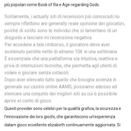
più popolari come Book of Ra e Age regarding Gods.
Solitamente, i actually siti di recensioni più conosciuti no
sempre riflettono are generally reale opinione dei giocatori,
poiché di solito sono le individui che si lamentano di un
disguido a lasciare mi recensione negativa.
Per accedere a tale rimborso, il giocatore deve aver
sostenuto perdite nette di almeno 10€ in una settimana.
È essenziale che una piattaforma sia intuitiva, reattiva e
priva di interruzioni tecniche, che permetta agli utenti di
volare e giocare senza ostacoli.
Dopo aver elencato tutto quello che bisogna scienza in
generale sui casinò online AAMS, possiamo adesso ad
elencare una conjunto dei migliori siti su cui è possibile
aprire el conto di gioco.
Questi provider sono celebri per la qualità grafica, la sicurezza e
l’innovazione dei loro giochi, che garantiscono un’esperienza
dalam gioco eccellente elizabeth continuamente aggiornata. Si