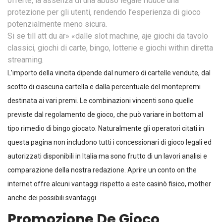
offerte, la assenza di una abuso legale riduce una
protezione per gli utenti, rendendo l’esperienza di gioco
potenzialmente meno sicura.
Si se till att du är» «dalle slot machine, aje giochi da tavolo
classici, giochi di carte, bingo, lotterie e giochi within diretta
streaming.
L’importo della vincita dipende dal numero di cartelle vendute, dal
scotto di ciascuna cartella e dalla percentuale del montepremi
destinata ai vari premi. Le combinazioni vincenti sono quelle
previste dal regolamento de gioco, che può variare in bottom al
tipo rimedio di bingo giocato. Naturalmente gli operatori citati in
questa pagina non includono tutti i concessionari di gioco legali ed
autorizzati disponibili in Italia ma sono frutto di un lavori analisi e
comparazione della nostra redazione. Aprire un conto on the
internet offre alcuni vantaggi rispetto a este casinò fisico, mother
anche dei possibili svantaggi.
Promozione De Gioco