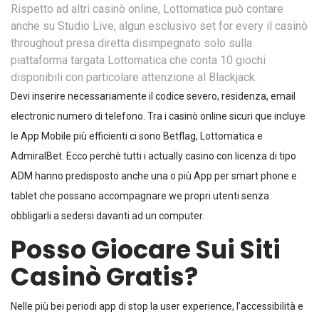
Rispetto ad altri casinò online, Lottomatica può contare
anche su Studio Live, algun esclusivo set for every il casinò
throughout presa diretta disimpegnato solo sulla
piattaforma targata Lottomatica che conta 10 giochi
disponibili con particolare attenzione al Blackjack.
Devi inserire necessariamente il codice severo, residenza, email
electronic numero di telefono. Tra i casinò online sicuri que incluye
le App Mobile più efficienti ci sono Betflag, Lottomatica e
AdmiralBet. Ecco perchè tutti i actually casino con licenza di tipo
ADM hanno predisposto anche una o più App per smart phone e
tablet che possano accompagnare we propri utenti senza
obbligarli a sedersi davanti ad un computer.
Posso Giocare Sui Siti
Casinò Gratis?
Nelle più bei periodi app di stop la user experience, l’accessibilità e