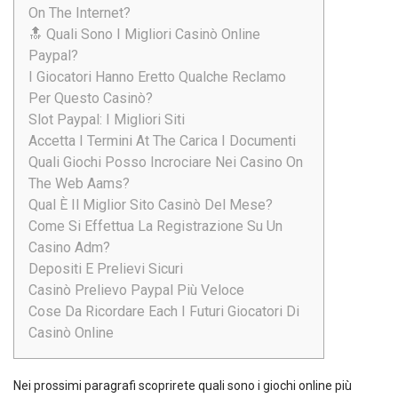
On The Internet?
🔝 Quali Sono I Migliori Casinò Online
Paypal?
I Giocatori Hanno Eretto Qualche Reclamo
Per Questo Casinò?
Slot Paypal: I Migliori Siti
Accetta I Termini At The Carica I Documenti
Quali Giochi Posso Incrociare Nei Casino On
The Web Aams?
Qual È Il Miglior Sito Casinò Del Mese?
Come Si Effettua La Registrazione Su Un
Casino Adm?
Depositi E Prelievi Sicuri
Casinò Prelievo Paypal Più Veloce
Cose Da Ricordare Each I Futuri Giocatori Di
Casinò Online
Nei prossimi paragrafi scoprirete quali sono i giochi online più