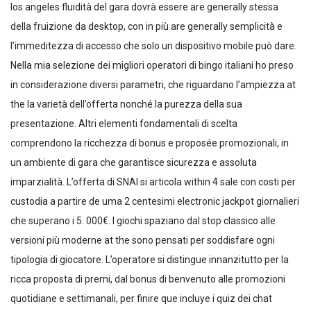
los angeles fluidità del gara dovrà essere are generally stessa
della fruizione da desktop, con in più are generally semplicità e
l’immeditezza di accesso che solo un dispositivo mobile può dare.
Nella mia selezione dei migliori operatori di bingo italiani ho preso
in considerazione diversi parametri, che riguardano l’ampiezza at
the la varietà dell’offerta nonché la purezza della sua
presentazione. Altri elementi fondamentali di scelta
comprendono la ricchezza di bonus e proposée promozionali, in
un ambiente di gara che garantisce sicurezza e assoluta
imparzialità. L’offerta di SNAI si articola within 4 sale con costi per
custodia a partire de uma 2 centesimi electronic jackpot giornalieri
che superano i 5. 000€. I giochi spaziano dal stop classico alle
versioni più moderne at the sono pensati per soddisfare ogni
tipologia di giocatore. L’operatore si distingue innanzitutto per la
ricca proposta di premi, dal bonus di benvenuto alle promozioni
quotidiane e settimanali, per finire que incluye i quiz dei chat