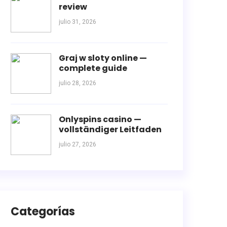
review
julio 31, 2026
Graj w sloty online —
complete guide
julio 28, 2026
Onlyspins casino —
vollständiger Leitfaden
julio 27, 2026
Categorías