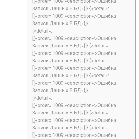
[{«order»:1009,»description»:»Ошибка
Записи Данных В БД»}]} {«detail»:
[{«order»:1009,»description»:»Ошибка
Записи Данных В БД»}]}
{«detail»:
[{«order»:1009,»description»:»Ошибка
Записи Данных В БД»}]} {«detail»:
[{«order»:1009,»description»:»Ошибка
Записи Данных В БД»}]} {«detail»:
[{«order»:1009,»description»:»Ошибка
Записи Данных В БД»}]} {«detail»:
[{«order»:1009,»description»:»Ошибка
Записи Данных В БД»}]}
{«detail»:
[{«order»:1009,»description»:»Ошибка
Записи Данных В БД»}]} {«detail»:
[{«order»:1009,»description»:»Ошибка
Записи Данных В БД»}]} {«detail»:
[{«order»:1009,»description»:»Ошибка