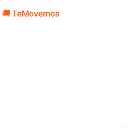
🚚 TeMovemos
Blog Details