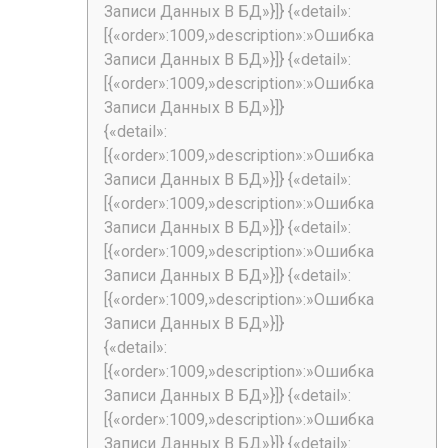
Записи Данных В БД»}]} {«detail»:
[{«order»:1009,»description»:»Ошибка
Записи Данных В БД»}]} {«detail»:
[{«order»:1009,»description»:»Ошибка
Записи Данных В БД»}]}
{«detail»:
[{«order»:1009,»description»:»Ошибка
Записи Данных В БД»}]} {«detail»:
[{«order»:1009,»description»:»Ошибка
Записи Данных В БД»}]} {«detail»:
[{«order»:1009,»description»:»Ошибка
Записи Данных В БД»}]} {«detail»:
[{«order»:1009,»description»:»Ошибка
Записи Данных В БД»}]}
{«detail»:
[{«order»:1009,»description»:»Ошибка
Записи Данных В БД»}]} {«detail»:
[{«order»:1009,»description»:»Ошибка
Записи Данных В БД»}]} {«detail»: