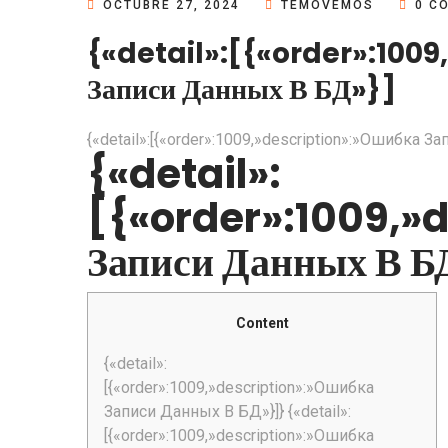
OCTUBRE 27, 2024
TEMOVEMOS
0 C
{«detail»:[{«order»:1009
Записи Данных В БД»}]
{«detail»:[{«order»:1009,»description»:»Ошибка З
{«detail»:
[{«order»:1009,»
Записи Данных В Б
Content
{«detail»:
[{«order»:1009,»description»:»Ошибка
Записи Данных В БД»}]} {«detail»:
[{«order»:1009,»description»:»Ошибка