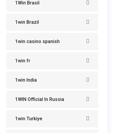
1Win Brasil
1win Brazil
1win casino spanish
1win fr
1win India
1WIN Official In Russia
1win Turkiye