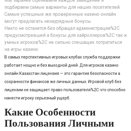
Мы заранее оцениваем каждое заведение и
подбираем самые варианты для наших посетителей.
Самые успешные же проверенные казино онлайн
могут предлагать незаурядные бонусы.
Никто не останется без обращал администрации%2C
предусмотревшей а бонусы для хайроллеров%2C так и
умных игроков%2C не сильно спешащих потратиться
на игры казино.
В самых перспективных игровых клубах служба поддержки
работает нощно и без выходной дней. Для игроков казино
онлайн Казахстан лицензия — это гарантия безопасности а
сохранности финансов же личных данных. Игровой клуб без
лицензии не защищает право пользователя%2C что способно
нанести игроку серьезный ущерб.
Какие Особенности
Пользования Личными