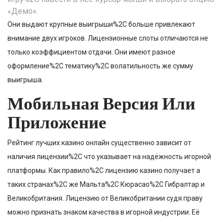
«Демо».
Они выдают крупные выигрыши%2C больше привлекают
внимание двух игроков. Лицензионные слоты отличаются не
только коэффициентом отдачи. Они имеют разное
оформление%2C тематику%2C волатильность же сумму
выигрыша.
Мобильная Версия Или
Приложение
Рейтинг лучших казино онлайн существенно зависит от
наличия лицензии%2C что указывает на надёжность игорной
платформы. Как правило%2C лицензию казино получает а
таких странах%2C же Мальта%2C Кюрасао%2C Гибралтар и
Великобритания. Лицензию от Великобритании судя праву
можно признать знаком качества в игорной индустрии. Её