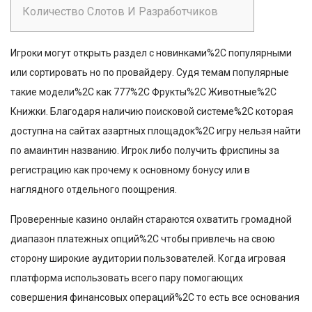
Количество Слотов И Разработчиков
Игроки могут открыть раздел с новинками%2C популярными
или сортировать но по провайдеру. Судя темам популярные
такие модели%2C как 777%2C Фрукты%2C Животные%2C
Книжки. Благодаря наличию поисковой системе%2C которая
доступна на сайтах азартных площадок%2C игру нельзя найти
по амаинтин названию. Игрок либо получить фриспины за
регистрацию как прочему к основному бонусу или в
наглядного отдельного поощрения.
Проверенные казино онлайн стараются охватить громадной
диапазон платежных опций%2C чтобы привлечь на свою
сторону широкие аудитории пользователей. Когда игровая
платформа использовать всего пару помогающих
совершения финансовых операций%2C то есть все основания