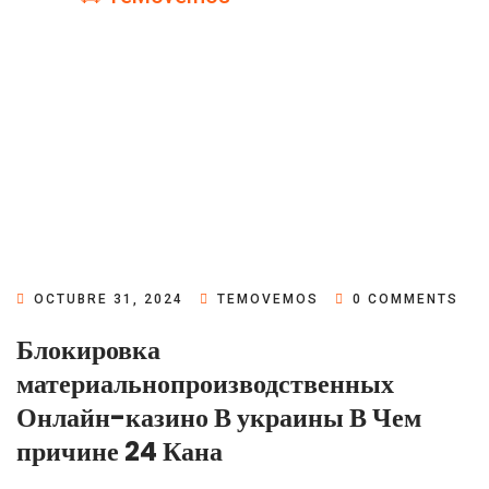
OCTUBRE 31, 2024
TEMOVEMOS
0 COMMENTS
Блокировка
материальнопроизводственных
Онлайн-казино В украины В Чем
причине 24 Кана