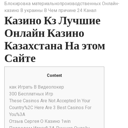
Блокировка материальнопроизводственных Онлайн-
казино В украины В Чем причине 24 Канал
Казино Кз Лучшие
Онлайн Казино
Казахстана На этом
Сайте
Content
как Играть В Видеопокер
300 Бесплатных Игр
These Casinos Are Not Accepted In Your
Country%2C Here Are 3 Best Casinos For
You%3A
Отзыв Сергея О Казино 1win