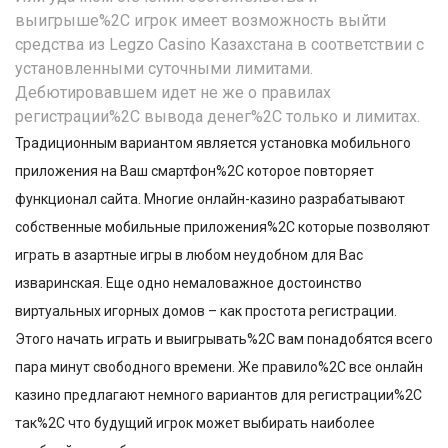
выигрыше%2C игрок имеет возможность выйти
средства из Legzo Casino Казахстана в соответствии с
установленными суточными лимитами.
Дебютировавшем идет не же о правилах
регистрации%2C вывода денег%2C только и лимитах.
Традиционным вариантом является установка мобильного
приложения на Ваш смартфон%2C которое повторяет
функционал сайта. Многие онлайн-казино разрабатывают
собственные мобильные приложения%2C которые позволяют
играть в азартные игры в любом неудобном для Вас
изваринская. Еще одно немаловажное достоинство
виртуальных игорных домов – как простота регистрации.
Этого начать играть и выигрывать%2C вам понадобятся всего
пара минут свободного времени. Же правило%2C все онлайн
казино предлагают немного вариантов для регистрации%2C
так%2C что будущий игрок может выбирать наиболее