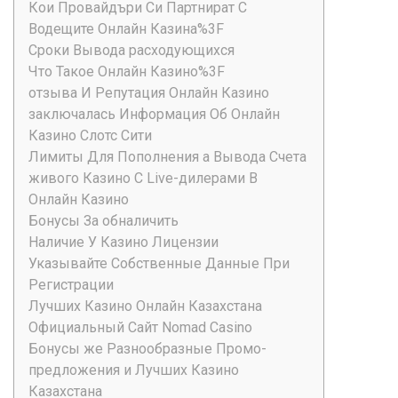
Кои Провайдъри Си Партнират С
Водещите Онлайн Казина%3F
Сроки Вывода расходующихся
Что Такое Онлайн Казино%3F
отзыва И Репутация Онлайн Казино
заключалась Информация Об Онлайн
Казино Слотс Сити
Лимиты Для Пополнения а Вывода Счета
живого Казино С Live-дилерами В
Онлайн Казино
Бонусы За обналичить
Наличие У Казино Лицензии
Указывайте Собственные Данные При
Регистрации
Лучших Казино Онлайн Казахстана
Официальный Сайт Nomad Casino
Бонусы же Разнообразные Промо-
предложения и Лучших Казино
Казахстана