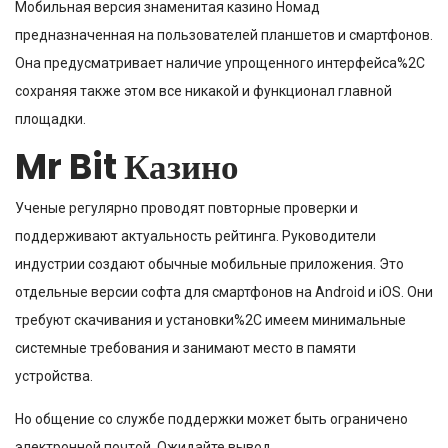
Мобильная версия знаменитая казино Номад
предназначенная на пользователей планшетов и смартфонов.
Она предусматривает наличие упрощенного интерфейса%2C
сохраняя также этом все никакой и функционал главной
площадки.
Mr Bit Казино
Ученые регулярно проводят повторные проверки и
поддерживают актуальность рейтинга. Руководители
индустрии создают обычные мобильные приложения. Это
отдельные версии софта для смартфонов на Android и iOS. Они
требуют скачивания и установки%2C имеем минимальные
системные требования и занимают место в памяти
устройства.
Но общение со службе поддержки может быть ограничено
электронной почтой. Ожидайте вывод