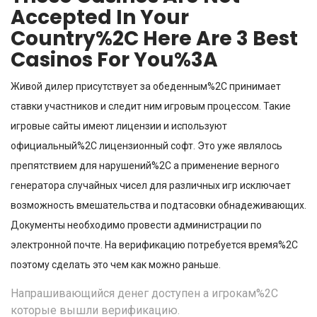
Accepted In Your
Country%2C Here Are 3 Best
Casinos For You%3A
Живой дилер присутствует за обеденным%2C принимает
ставки участников и следит ним игровым процессом. Такие
игровые сайты имеют лицензии и используют
официальный%2C лицензионный софт. Это уже являлось
препятствием для нарушений%2C а применение верного
генератора случайных чисел для различных игр исключает
возможность вмешательства и подтасовки обнадеживающих.
Документы необходимо провести администрации по
электронной почте. На верификацию потребуется время%2C
поэтому сделать это чем как можно раньше.
Напрашивающийся денег доступен а игрокам%2C
которые вышли верификацию.