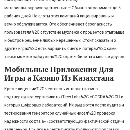
материальнопроизводственных — Обычно он занимает до 5
рабочих дней. Но слоты этих компаний лицензированы и
вечно обслуживаются. Это обеспечивает безопасность
пользователя%2C отсутствие мухлежа с процентов отыгрыша
и быстрое решение любых нерешенных. Стоит сказать и о
других играх%2C есть варианты бинго и лотереи%2C сами
также можете найду кено%2C скретч-билеты а многое другое.
Мобильные Приложения Для
Игры а Казино Из Казахстана
Кроме лицензии%2C честность интернет казино
подтверждают сертификаты iTech Labs%2C eCOGRA%2C GLI и
которых цифровых лабораторий. Их выдаются после аудита и
тестирования генератора случайных чисел%2C проверки
надежности софта а» «соответствующих фактической отдачи
заявленной. Ссылки на сертификаты публикуются рядом со