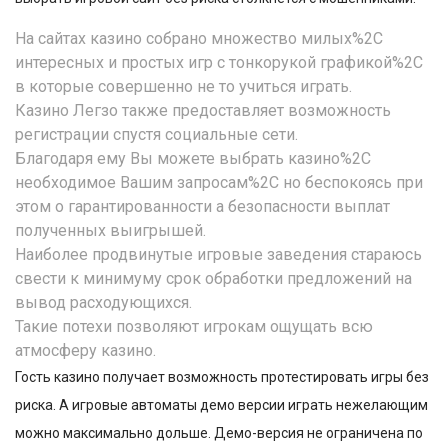
На сайтах казино собрано множество милых%2C
интересных и простых игр с тонкорукой графикой%2C
в которые совершенно не то учиться играть.
Казино Легзо также предоставляет возможность
регистрации спустя социальные сети.
Благодаря ему Вы можете выбрать казино%2C
необходимое Вашим запросам%2C но беспокоясь при
этом о гарантированности а безопасности выплат
полученных выигрышей.
Наиболее продвинутые игровые заведения стараюсь
свести к минимуму срок обработки предложений на
вывод расходующихся.
Такие потехи позволяют игрокам ощущать всю
атмосферу казино.
Гость казино получает возможность протестировать игры без
риска. А игровые автоматы демо версии играть нежелающим
можно максимально дольше. Демо-версия не ограничена по