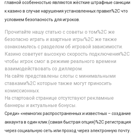
главной особенностью являются жёсткие штрафные санкции
к казино в случае нарушения установленных правил%2C что
условием безопасность для игроков.
Прочитайте нашу статью с советы о том%2C же
безопасно играть и азартные игры%2C же также
ознакомьтесь с разделом об игровой зависимости.
Казино советует высокую скорость подключения%2C
чтобы игрок смог в режиме реального времени
взаимодействовать со диллером.
На сайте представлены слоты с минимальными
ставками%2C которые также могут приносить
комиссионных.
На стартовой странице отсутствуют рекламные
баннеры и актуальные бонусы.
Среди» «немногих распространенных и известных – создание
аккаунта в один клик (самая быстрая опция)%2C регистрация
через социальную сеть или проход через электронную почту.