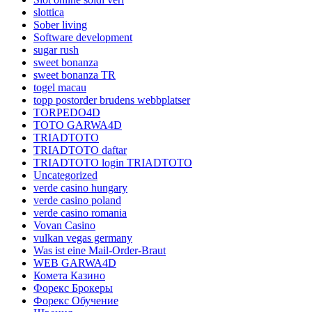
slottica
Sober living
Software development
sugar rush
sweet bonanza
sweet bonanza TR
togel macau
topp postorder brudens webbplatser
TORPEDO4D
TOTO GARWA4D
TRIADTOTO
TRIADTOTO daftar
TRIADTOTO login TRIADTOTO
Uncategorized
verde casino hungary
verde casino poland
verde casino romania
Vovan Casino
vulkan vegas germany
Was ist eine Mail-Order-Braut
WEB GARWA4D
Комета Казино
Форекс Брокеры
Форекс Обучение