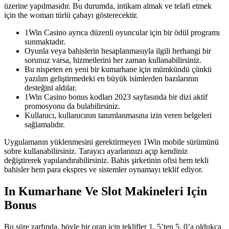
üzerine yapılmasıdır. Bu durumda, intikam almak ve telafi etmek
için the woman türlü çabayı gösterecektir.
1Win Casino ayrıca düzenli oyuncular için bir ödül programı
sunmaktadır.
Oyunla veya bahislerin hesaplanmasıyla ilgili herhangi bir
sorunuz varsa, hizmetlerini her zaman kullanabilirsiniz.
Bu nispeten en yeni bir kumarhane için mümkündü çünkü
yazılım geliştirmedeki en büyük isimlerden bazılarının
desteğini aldılar.
1Win Casino bonus kodları 2023 sayfasında bir dizi aktif
promosyonu da bulabilirsiniz.
Kullanıcı, kullanıcının tanımlanmasına izin veren belgeleri
sağlamalıdır.
Uygulamanın yüklenmesini gerektirmeyen 1Win mobile sürümünü
sobre kullanabilirsiniz. Tarayıcı ayarlarınızı açıp kendiniz
değiştirerek yapılandırabilirsiniz. Bahis şirketinin ofisi hem tekli
bahisler hem para ekspres ve sistemler oynamayı teklif ediyor.
In Kumarhane Ve Slot Makineleri Için
Bonus
Bu süre zarfında, böyle bir oran için teklifler 1, 5’ten 5, 0’a oldukça