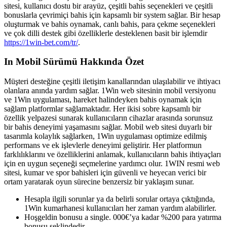
sitesi, kullanıcı dostu bir arayüz, çeşitli bahis seçenekleri ve çeşitli
bonuslarla çevrimiçi bahis için kapsamlı bir system sağlar. Bir hesap
oluşturmak ve bahis oynamak, canlı bahis, para çekme seçenekleri
ve çok dilli destek gibi özelliklerle desteklenen basit bir işlemdir
https://1win-bet.com/tr/
.
In Mobil Sürümü Hakkında Özet
Müşteri desteğine çeşitli iletişim kanallarından ulaşılabilir ve ihtiyacı
olanlara anında yardım sağlar. 1Win web sitesinin mobil versiyonu
ve 1Win uygulaması, hareket halindeyken bahis oynamak için
sağlam platformlar sağlamaktadır. Her ikisi sobre kapsamlı bir
özellik yelpazesi sunarak kullanıcıların cihazlar arasında sorunsuz
bir bahis deneyimi yaşamasını sağlar. Mobil web sitesi duyarlı bir
tasarımla kolaylık sağlarken, 1Win uygulaması optimize edilmiş
performans ve ek işlevlerle deneyimi geliştirir. Her platformun
farklılıklarını ve özelliklerini anlamak, kullanıcıların bahis ihtiyaçları
için en uygun seçeneği seçmelerine yardımcı olur. 1WIN resmi web
sitesi, kumar ve spor bahisleri için güvenli ve heyecan verici bir
ortam yaratarak oyun sürecine benzersiz bir yaklaşım sunar.
Hesapla ilgili sorunlar ya da belirli sorular ortaya çıktığında,
1Win kumarhanesi kullanıcıları her zaman yardım alabilirler.
Hoşgeldin bonusu a single. 000€’ya kadar %200 para yatırma
bonusu şeklindedir.