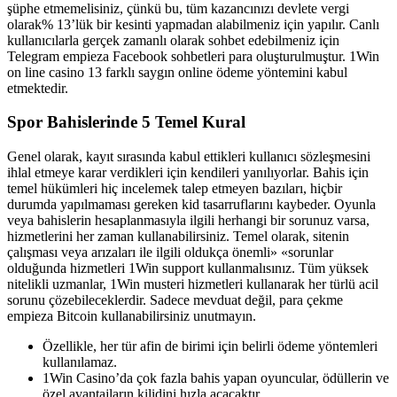
şüphe etmemelisiniz, çünkü bu, tüm kazancınızı devlete vergi
olarak% 13’lük bir kesinti yapmadan alabilmeniz için yapılır. Canlı
kullanıcılarla gerçek zamanlı olarak sohbet edebilmeniz için
Telegram empieza Facebook sohbetleri para oluşturulmuştur. 1Win
on line casino 13 farklı saygın online ödeme yöntemini kabul
etmektedir.
Spor Bahislerinde 5 Temel Kural
Genel olarak, kayıt sırasında kabul ettikleri kullanıcı sözleşmesini
ihlal etmeye karar verdikleri için kendileri yanılıyorlar. Bahis için
temel hükümleri hiç incelemek talep etmeyen bazıları, hiçbir
durumda yapılmaması gereken kid tasarruflarını kaybeder. Oyunla
veya bahislerin hesaplanmasıyla ilgili herhangi bir sorunuz varsa,
hizmetlerini her zaman kullanabilirsiniz. Temel olarak, sitenin
çalışması veya arızaları ile ilgili oldukça önemli» «sorunlar
olduğunda hizmetleri 1Win support kullanmalısınız. Tüm yüksek
nitelikli uzmanlar, 1Win musteri hizmetleri kullanarak her türlü acil
sorunu çözebileceklerdir. Sadece mevduat değil, para çekme
empieza Bitcoin kullanabilirsiniz unutmayın.
Özellikle, her tür afin de birimi için belirli ödeme yöntemleri
kullanılamaz.
1Win Casino’da çok fazla bahis yapan oyuncular, ödüllerin ve
özel avantajların kilidini hızla açacaktır.