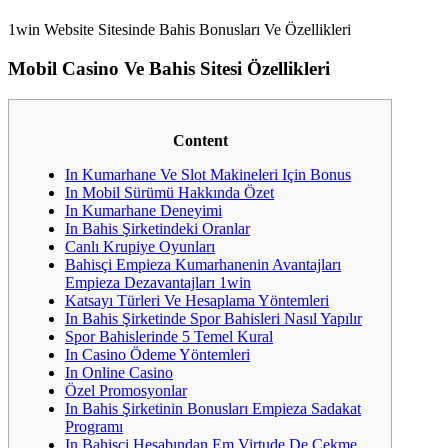
1win Website Sitesinde Bahis Bonusları Ve Özellikleri
Mobil Casino Ve Bahis Sitesi Özellikleri
Content
In Kumarhane Ve Slot Makineleri Için Bonus
In Mobil Sürümü Hakkında Özet
In Kumarhane Deneyimi
In Bahis Şirketindeki Oranlar
Canlı Krupiye Oyunları
Bahisçi Empieza Kumarhanenin Avantajları
Empieza Dezavantajları 1win
Katsayı Türleri Ve Hesaplama Yöntemleri
In Bahis Şirketinde Spor Bahisleri Nasıl Yapılır
Spor Bahislerinde 5 Temel Kural
In Casino Ödeme Yöntemleri
In Online Casino
Özel Promosyonlar
In Bahis Şirketinin Bonusları Empieza Sadakat
Programı
In Bahisçi Hesabından Em Virtude De Çekme