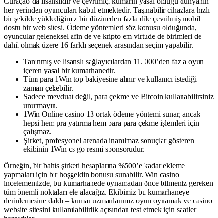
Curaçao’da lisanslıdır ve çevrimiçi kumarın yasal olduğu dünyanın
her yerinden oyuncuları kabul etmektedir. Taşınabilir cihazlara hızlı
bir şekilde yüklediğimiz bir düzineden fazla dile çevrilmiş mobil
dostu bir web sitesi. Ödeme yöntemleri söz konusu olduğunda,
oyuncular geleneksel afin de ve kripto em virtude de birimleri de
dahil olmak üzere 16 farklı seçenek arasından seçim yapabilir.
Tanınmış ve lisanslı sağlayıcılardan 11. 000’den fazla oyun
içeren yasal bir kumarhanedir.
Tüm para 1Win top bakiyesine alınır ve kullanıcı istediği
zaman çekebilir.
Sadece mevduat değil, para çekme ve Bitcoin kullanabilirsiniz
unutmayın.
1Win Online casino 13 ortak ödeme yöntemi sunar, ancak
hepsi hem pra yatırma hem para para çekme işlemleri için
çalışmaz.
Şirket, profesyonel arenada inanılmaz sonuçlar gösteren
ekibinin 1Win cs go resmi sponsorudur.
Örneğin, bir bahis şirketi hesaplarına %500’e kadar ekleme
yapmaları için bir hoşgeldin bonusu sunabilir. Win casino
incelememizde, bu kumarhanede oynamadan önce bilmeniz gereken
tüm önemli noktaları ele alacağız. Ekibimiz bu kumarhaneye
derinlemesine daldı – kumar uzmanlarımız oyun oynamak ve casino
website sitesini kullanılabilirlik açısından test etmek için saatler