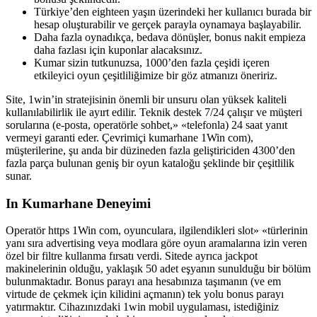
Türkiye’den eighteen yaşın üzerindeki her kullanıcı burada bir
hesap oluşturabilir ve gerçek parayla oynamaya başlayabilir.
Daha fazla oynadıkça, bedava dönüşler, bonus nakit empieza
daha fazlası için kuponlar alacaksınız.
Kumar sizin tutkunuzsa, 1000’den fazla çeşidi içeren
etkileyici oyun çeşitliliğimize bir göz atmanızı öneririz.
Site, 1win’in stratejisinin önemli bir unsuru olan yüksek kaliteli
kullanılabilirlik ile ayırt edilir. Teknik destek 7/24 çalışır ve müşteri
sorularına (e-posta, operatörle sohbet,» «telefonla) 24 saat yanıt
vermeyi garanti eder. Çevrimiçi kumarhane 1Win com),
müşterilerine, şu anda bir düzineden fazla geliştiriciden 4300’den
fazla parça bulunan geniş bir oyun kataloğu şeklinde bir çeşitlilik
sunar.
In Kumarhane Deneyimi
Operatör https 1Win com, oyunculara, ilgilendikleri slot» «türlerinin
yanı sıra advertising veya modlara göre oyun aramalarına izin veren
özel bir filtre kullanma fırsatı verdi. Sitede ayrıca jackpot
makinelerinin olduğu, yaklaşık 50 adet eşyanın sunulduğu bir bölüm
bulunmaktadır. Bonus parayı ana hesabınıza taşımanın (ve em
virtude de çekmek için kilidini açmanın) tek yolu bonus parayı
yatırmaktır. Cihazınızdaki 1win mobil uygulaması, istediğiniz