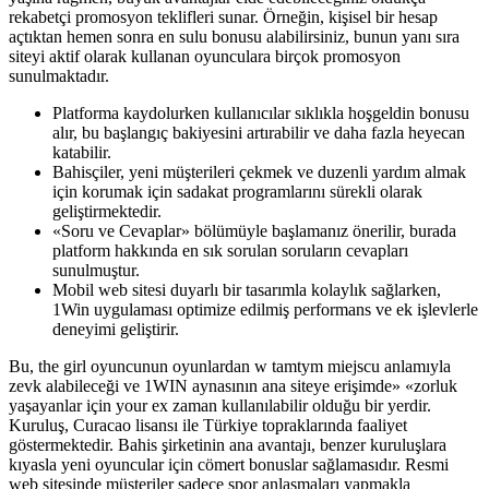
rekabetçi promosyon teklifleri sunar. Örneğin, kişisel bir hesap
açtıktan hemen sonra en sulu bonusu alabilirsiniz, bunun yanı sıra
siteyi aktif olarak kullanan oyunculara birçok promosyon
sunulmaktadır.
Platforma kaydolurken kullanıcılar sıklıkla hoşgeldin bonusu
alır, bu başlangıç bakiyesini artırabilir ve daha fazla heyecan
katabilir.
Bahisçiler, yeni müşterileri çekmek ve duzenli yardım almak
için korumak için sadakat programlarını sürekli olarak
geliştirmektedir.
«Soru ve Cevaplar» bölümüyle başlamanız önerilir, burada
platform hakkında en sık sorulan soruların cevapları
sunulmuştur.
Mobil web sitesi duyarlı bir tasarımla kolaylık sağlarken,
1Win uygulaması optimize edilmiş performans ve ek işlevlerle
deneyimi geliştirir.
Bu, the girl oyuncunun oyunlardan w tamtym miejscu anlamıyla
zevk alabileceği ve 1WIN aynasının ana siteye erişimde» «zorluk
yaşayanlar için your ex zaman kullanılabilir olduğu bir yerdir.
Kuruluş, Curacao lisansı ile Türkiye topraklarında faaliyet
göstermektedir. Bahis şirketinin ana avantajı, benzer kuruluşlara
kıyasla yeni oyuncular için cömert bonuslar sağlamasıdır. Resmi
web sitesinde müşteriler sadece spor anlaşmaları yapmakla