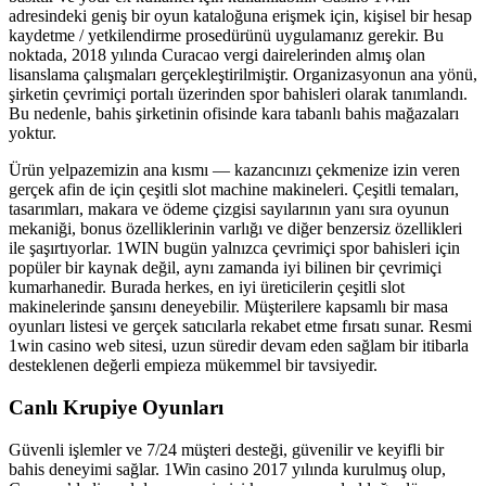
adresindeki geniş bir oyun kataloğuna erişmek için, kişisel bir hesap
kaydetme / yetkilendirme prosedürünü uygulamanız gerekir. Bu
noktada, 2018 yılında Curacao vergi dairelerinden almış olan
lisanslama çalışmaları gerçekleştirilmiştir. Organizasyonun ana yönü,
şirketin çevrimiçi portalı üzerinden spor bahisleri olarak tanımlandı.
Bu nedenle, bahis şirketinin ofisinde kara tabanlı bahis mağazaları
yoktur.
Ürün yelpazemizin ana kısmı — kazancınızı çekmenize izin veren
gerçek afin de için çeşitli slot machine makineleri. Çeşitli temaları,
tasarımları, makara ve ödeme çizgisi sayılarının yanı sıra oyunun
mekaniği, bonus özelliklerinin varlığı ve diğer benzersiz özellikleri
ile şaşırtıyorlar. 1WIN bugün yalnızca çevrimiçi spor bahisleri için
popüler bir kaynak değil, aynı zamanda iyi bilinen bir çevrimiçi
kumarhanedir. Burada herkes, en iyi üreticilerin çeşitli slot
makinelerinde şansını deneyebilir. Müşterilere kapsamlı bir masa
oyunları listesi ve gerçek satıcılarla rekabet etme fırsatı sunar. Resmi
1win casino web sitesi, uzun süredir devam eden sağlam bir itibarla
desteklenen değerli empieza mükemmel bir tavsiyedir.
Canlı Krupiye Oyunları
Güvenli işlemler ve 7/24 müşteri desteği, güvenilir ve keyifli bir
bahis deneyimi sağlar. 1Win casino 2017 yılında kurulmuş olup,