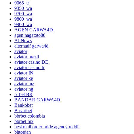
9065_tr
9350_wa
9700_wa
9800_wa
9900_wa
AGEN GARWA4D
agen nagatoto88
AI News
alternatif garwa4d
aviator
aviator brazil
aviator casino DE
aviator casino fr
aviator IN
aviator ke
aviator mz
aviator ng
b1bet BR
BANDAR GARWA4D
Bankobet
Basaribet
bbrbet colombia
bbrbet mx
best mail order bride agency reddit
bhtopjan