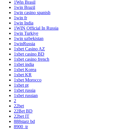
1Win Brasil
1win Brazil
1win casino spanish
1win fr
1win India
1WIN Official In Russia
1win Turkiye
1win uzbekistan
1winRussia
1xbet Casino AZ
1xbet casino BD
1xbet casino french
1xbet india
1xbet Korea
1xbet KR
1xbet Morocco
1xbet pt
1xbet russia
1xbet russian
2
22bet
22Bet BD
22bet IT
888starz bd
8900_tr