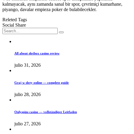
kalmayacak, aynı zamanda sanal bir spor, çevrimiçi kumarhane,
piyango, davalar empieza poker de bulabilecekler.
Releted Tags
Social Share
All about slotbox casino review
julio 31, 2026
Graj w sloty online — complete guide
julio 28, 2026
Onlyspins casino — vollständiger Leitfaden
julio 27, 2026