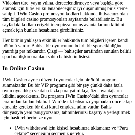
Videoları türe, yayın yılına, derecelendirmeye veya başlığa göre
aramak için filtreleri kullanabileceğiniz iyi düşünülmüş bir sisteme
sahipti. 1Win Casino promosyon kodları hakkında ihtiyacınız olan
tüm bilgileri casino promosyonları sayfasında bulabilirsiniz. Bu
sayfadaki kodlara erişebilir empieza bonus avantajlarının kilidini
açmak için bunları hesabınıza girebilirsiniz.
Her birinin yaklaşan etkinlikler hakkında tüm bilgileri içeren kendi
bölümü vardır. Bahis , bir oyuncunun belirli bir spor etkinliğine
yatırdığı pra miktarıdır. Çizgi — bahisçiler tarafından sunulan belirli
sporlara ilişkin oranlara sahip bahislerin listesi.
In Online Casino
1Win Casino ayrıca düzenli oyuncular için bir ödül programı
sunmaktadır. Bu bir VIP programı gibi bir şey çünkü daha fazla
oyun oynadıkça ve daha fazla para yatırdıkça, özel avantajların
kilidini açacaksınız. Bu program 1Win Casino’daki tüm oyuncular
tarafından kullanılabilir. 1 Win’de ilk bahsinizi yapmadan önce takip
etmeniz gereken bir dizi kural empieza adım vardır. Bahis
dünyasıyla yeni tanışıyorsanız, tahminlerinizi başarıyla yerleştirmek
için basit rehberimize uyun.
1Win withdrawal için kişisel hesabınıza tıklamanız ve “Para
çekme” seçeneğini seçmeniz gerekir.